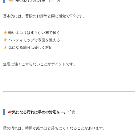
日頃のお手入れ方法 ─｡.:･ﾟ☆
基本的には、普段のお掃除と同じ感覚でOKです。
軽いホコリは柔らかい布で拭く
ハンディモップで表面を整える
気になる部分は優しく対応
無理に強くこすらないことがポイントです。
気になる汚れは早めの対応を ─｡.:･ﾟ☆
壁の汚れは、時間が経つほど落ちにくくなることがあります。