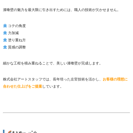
漆喰壁の魅力を最大限に引き出すためには、職人の技術が欠かせません。
コテの角度
力加減
塗り重ね方
質感の調整
細かな工程を積み重ねることで、美しい漆喰壁が完成します。
株式会社アートスタッフでは、長年培った左官技術を活かし、
お客様の理想に
合わせた仕上げをご提案
しています。
まとめ ─｡.:･ﾟ☆