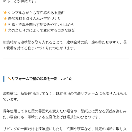
めることが特徴です。
シンプルながらも存在感のある壁面
自然素材を取り入れた空間づくり
和風・洋風を問わず馴染みやすい仕上がり
光の当たり方によって変化する自然な陰影
新築時から漆喰壁を取り入れることで、建物全体に統一感を持たせやすく、長
く愛着を持てる住まいづくりにつながります。
リフォームで壁の印象を一新 ─｡.:･ﾟ☆
漆喰壁は、新築住宅だけでなく、既存住宅の内装リフォームにも取り入れられ
ています。
長年使用してきた壁の雰囲気を変えたい場合や、壁紙とは異なる質感を楽しみ
たい場合にも、漆喰による左官仕上げは選択肢のひとつです。
リビングの一面だけを漆喰壁にしたり、玄関や寝室など、特定の場所に取り入