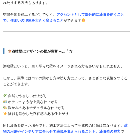
れたりする方法もあります。
空間全体を施工するだけでなく、
アクセントとして部分的に漆喰を使うこと
で、住まいの印象を大きく変えること
ができます
漆喰壁はデザインの幅が豊富 ─｡.:･ﾟ☆
漆喰壁というと、白く平らな壁をイメージされる方も多いかもしれません。
しかし、実際にはコテの動かし方や塗り方によって、さまざまな表情をつくる
ことができます。
自然でやさしい仕上がり
ホテルのような上質な仕上がり
温かみのあるナチュラルな仕上がり
陰影を活かした存在感のある仕上がり
同じ漆喰を使った場合でも、施工方法によって完成後の印象は異なります。
建
物の用途やインテリアに合わせて表現を変えられることも、漆喰壁の魅力
で