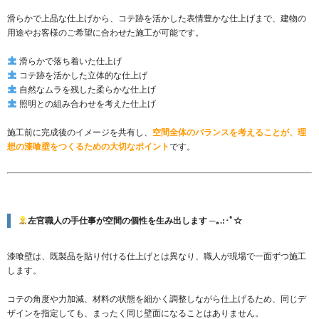
滑らかで上品な仕上げから、コテ跡を活かした表情豊かな仕上げまで、建物の
用途やお客様のご希望に合わせた施工が可能です。
滑らかで落ち着いた仕上げ
コテ跡を活かした立体的な仕上げ
自然なムラを残した柔らかな仕上げ
照明との組み合わせを考えた仕上げ
施工前に完成後のイメージを共有し、
空間全体のバランスを考えることが、理
想の漆喰壁をつくるための大切なポイント
です。
左官職人の手仕事が空間の個性を生み出します ─｡.:･ﾟ☆
漆喰壁は、既製品を貼り付ける仕上げとは異なり、職人が現場で一面ずつ施工
します。
コテの角度や力加減、材料の状態を細かく調整しながら仕上げるため、同じデ
ザインを指定しても、まったく同じ壁面になることはありません。