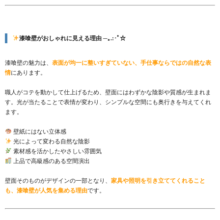
漆喰壁がおしゃれに見える理由 ─｡.:･ﾟ☆
漆喰壁の魅力は、
表面が均一に整いすぎていない、手仕事ならではの自然な表
情
にあります。
職人がコテを動かして仕上げるため、壁面にはわずかな陰影や質感が生まれま
す。光が当たることで表情が変わり、シンプルな空間にも奥行きを与えてくれ
ます。
壁紙にはない立体感
光によって変わる自然な陰影
素材感を活かしたやさしい雰囲気
上品で高級感のある空間演出
壁面そのものがデザインの一部となり、
家具や照明を引き立ててくれること
も、漆喰壁が人気を集める理由
です。