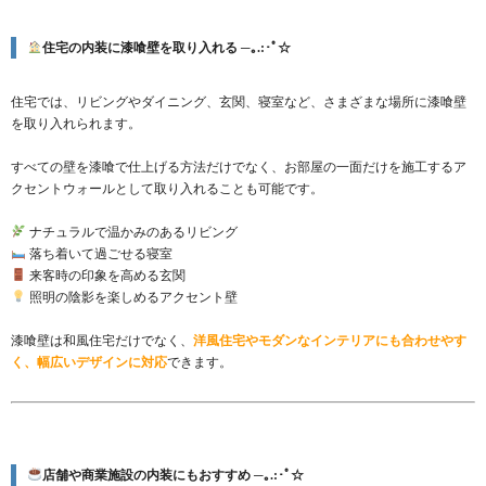
住宅の内装に漆喰壁を取り入れる ─｡.:･ﾟ☆
住宅では、リビングやダイニング、玄関、寝室など、さまざまな場所に漆喰壁
を取り入れられます。
すべての壁を漆喰で仕上げる方法だけでなく、お部屋の一面だけを施工するア
クセントウォールとして取り入れることも可能です。
ナチュラルで温かみのあるリビング
落ち着いて過ごせる寝室
来客時の印象を高める玄関
照明の陰影を楽しめるアクセント壁
漆喰壁は和風住宅だけでなく、
洋
風住宅やモダンなインテリアにも合わせやす
く、幅広いデザインに対応
できます。
店舗や商業施設の内装にもおすすめ ─｡.:･ﾟ☆