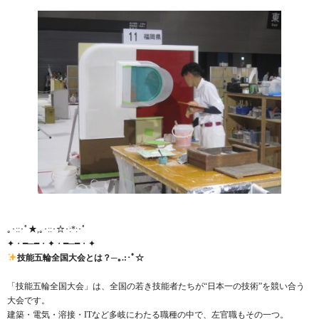
｡･::･ﾟ★,｡･::･☆･:*:･ﾟ
✦・━─━・✦・━─━・✦
技能五輪全国大会とは？─｡.:･ﾟ☆
「技能五輪全国大会」は、全国の若き技能者たちが“日本一の技術”を競い合う
大会です。
建築・電気・溶接・ITなど多岐にわたる職種の中で、左官職もその一つ。