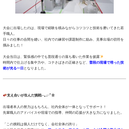
大会に出場したのは、現場で経験を積みながらコツコツと技術を磨いてきた若
手職人。
日々の仕事の合間を縫い、社内での練習や課題制作に励み、見事出場の切符を
掴みました！
大会当日は、緊張感の中でも普段通りの落ち着いた作業を披露
時間内で仕上げる集中力や、コテさばきの正確さなど、
普段の現場で培った技
術が光る一日
となりました。
支え合いが生んだ挑戦─｡.:･ﾟ☆
出場者本人の努力はもちろん、社内全体が一体となってサポート！
先輩職人のアドバイスや現場での指導、仲間の応援が大きな力になりました。
「この挑戦は個人だけでなく、会社全体の誇り」